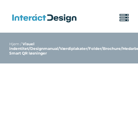
Skip
to
Togg
Autismecenter
content
Navi
Asgaard
Implementerin
Hjem
/
Visuel
indentitet/Designmanual/Værdiplakater/Folder/Brochure/Medarb
Referencer
Smart QR løsninger
Referencer
Om
Pris
Kontakt